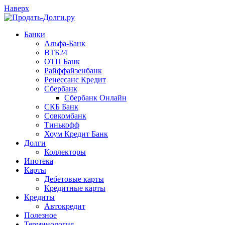
Наверх
Банки
Альфа-Банк
ВТБ24
ОТП Банк
Райффайзенбанк
Ренессанс Кредит
Сбербанк
Сбербанк Онлайн
СКБ Банк
Совкомбанк
Тинькофф
Хоум Кредит Банк
Долги
Коллекторы
Ипотека
Карты
Дебетовые карты
Кредитные карты
Кредиты
Автокредит
Полезное
Терминология